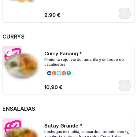
2,90 €
CURRYS
Curry Panang *
Pimiento rojo, verde, amarillo y un toque de
cacahuetes
0
10,90 €
ENSALADAS
Satay Grande *
Lechugas mix, piña, anacardos, tomate cherry,
zanahoria, cebolla frita y salsa Curry Satay