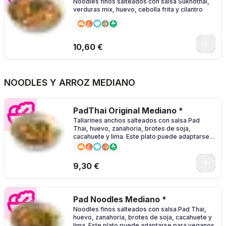
Noodles finos salteados con salsa Sukhothai,
verduras mix, huevo, cebolla frita y cilantro
0
10,60 €
NOODLES Y ARROZ MEDIANO
PadThai Original Mediano *
Tallarines anchos salteados con salsa Pad
Thai, huevo, zanahoria, brotes de soja,
cacahuete y lima. Este plato puede adaptarse
para veganos
0
9,30 €
Pad Noodles Mediano *
Noodles finos salteados con salsa Pad Thai,
huevo, zanahoria, brotes de soja, cacahuete y
lima. Este plato puede adaptarse para veganos