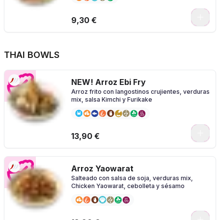
0
9,30 €
THAI BOWLS
NEW! Arroz Ebi Fry
Arroz frito con langostinos crujientes, verduras
mix, salsa Kimchi y Furikake
0
13,90 €
Arroz Yaowarat
Salteado con salsa de soja, verduras mix,
Chicken Yaowarat, cebolleta y sésamo
0